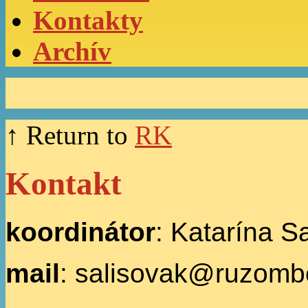
Kontakty
Archív
↑ Return to
RK
Kontakt
koordinátor
: Katarína S
mail
: salisovak@ruzomb