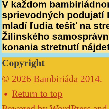
V každom bambiriádnom
sprievodných podujatí
mladí ľudia tešiť na st
Žilinského samosprávne
konania stretnutí nájde
Copyright
© 2026 Bambiriáda 2014.
Return to top
Powered by
WordPress
and