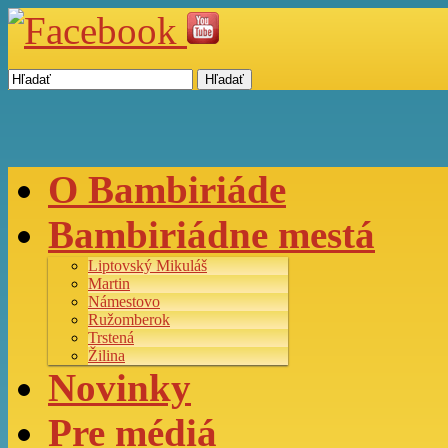
Hľadať
O Bambiriáde
Bambiriádne mestá
Liptovský Mikuláš
Martin
Námestovo
Ružomberok
Trstená
Žilina
Novinky
Pre médiá