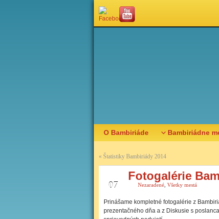
O Bambiriáde
Bambiriádne m
«
Štatistiky Bambiriády 2014
Fotogalérie Bam
AUG
07
Nezaradené
,
Všetky mestá
Prinášame kompletné fotogalérie z Bambiri
prezentačného dňa a z Diskusie s poslan