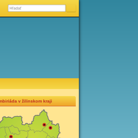
biriáda v žilinskom kraji