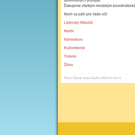
sprievodných podujatí.
Ďakujeme všetkým mestským koordinátorkám
Nech sa páči pre Vaše oči!
Liptovský Mikuláš
Martin
Námestovo
Ružomberok
Trstená
Žilina
Tento článok nemá žiadne kľúčové slová