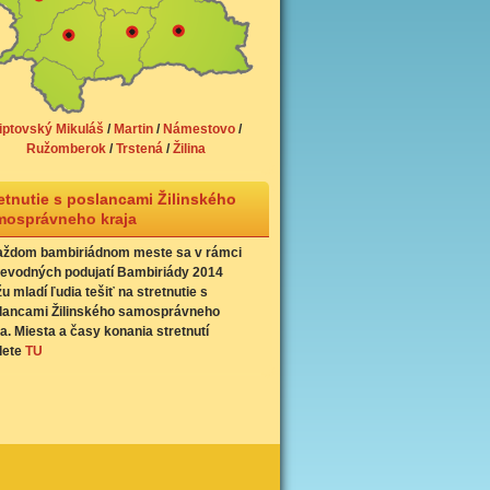
iptovský Mikuláš
/
Martin
/
Námestovo
/
Ružomberok
/
Trstená
/
Žilina
etnutie s poslancami Žilinského
mosprávneho kraja
aždom bambiriádnom meste sa v rámci
ievodných podujatí Bambiriády 2014
u mladí ľudia tešiť na stretnutie s
lancami Žilinského samosprávneho
ja. Miesta a časy konania stretnutí
dete
TU