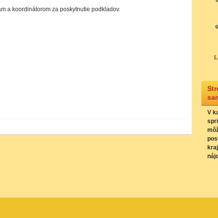
 a koordinátorom za poskytnutie podkladov.
L
Str
sa
V k
spr
môž
pos
kra
náj