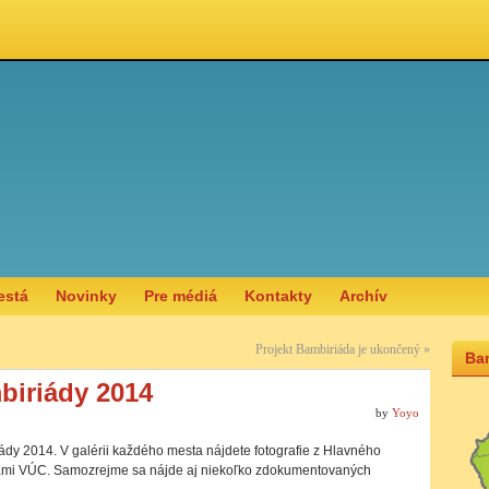
está
Novinky
Pre médiá
Kontakty
Archív
Projekt Bambiriáda je ukončený
»
Bam
biriády 2014
by
Yoyo
ády 2014. V galérii každého mesta nájdete fotografie z Hlavného
cami VÚC. Samozrejme sa nájde aj niekoľko zdokumentovaných