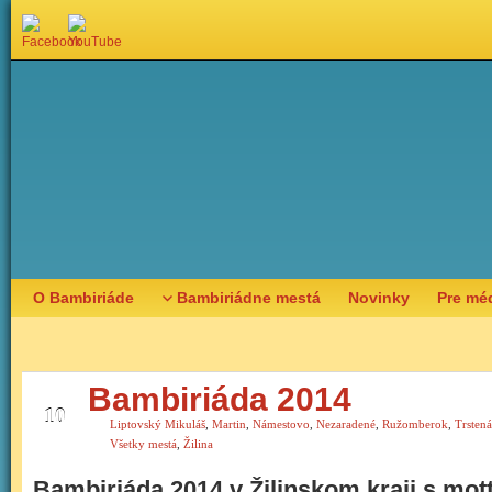
O Bambiriáde
Bambiriádne mestá
Novinky
Pre mé
Bambiriáda 2014
MAR
10
Liptovský Mikuláš
,
Martin
,
Námestovo
,
Nezaradené
,
Ružomberok
,
Trstená
Všetky mestá
,
Žilina
Bambiriáda 2014 v Žilinskom kraji s mo