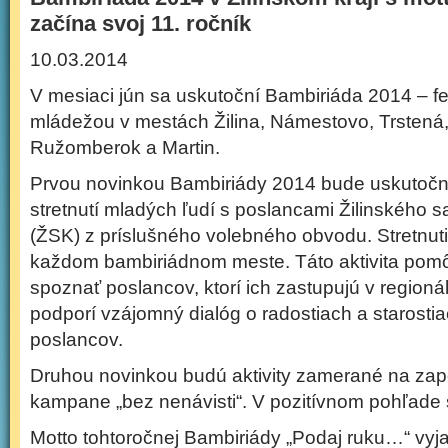
začína svoj 11. ročník
10.03.2014
V mesiaci jún sa uskutoční Bambiriáda 2014 – fe
mládežou v mestách Žilina, Námestovo, Trstená,
Ružomberok a Martin.
Prvou novinkou Bambiriády 2014 bude uskutočn
stretnutí mladých ľudí s poslancami Žilinského
(ŽSK) z príslušného volebného obvodu. Stretnuti
každom bambiriádnom meste. Táto aktivita po
spoznať poslancov, ktorí ich zastupujú v regioná
podporí vzájomný dialóg o radostiach a starosti
poslancov.
Druhou novinkou budú aktivity zamerané na zap
kampane „bez nenávisti“. V pozitívnom pohľade s
Motto tohtoročnej Bambiriády „Podaj ruku…“ vyj